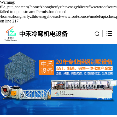
Warning:
file_put_contents(/home/zhongherfyzthtovnagyh0esrsf/wwwroot/source
failed to open stream: Permission denied in
/home/zhongherfyzthtovnagyh0esrsf/wwwroot/source/model/api.class.
on line 217